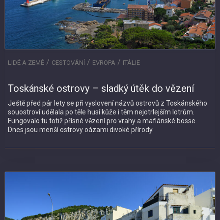
/
/
/
LIDÉ A ZEMĚ
CESTOVÁNÍ
EVROPA
ITÁLIE
Toskánské ostrovy – sladký útěk do vězení
Ještě před pár lety se při vyslovení názvů ostrovů z Toskánského
souostroví udělala po těle husí kůže i těm nejotrlejším lotrům.
Fungovalo tu totiž přísné vězení pro vrahy a mafiánské bosse.
Dnes jsou menší ostrovy oázami divoké přírody.