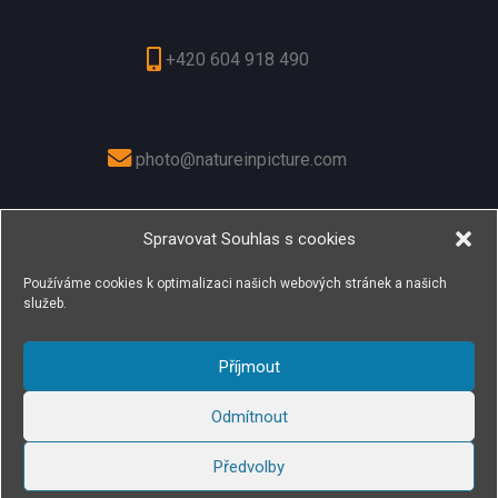
+420 604 918 490
photo@natureinpicture.com
Spravovat Souhlas s cookies
+420 603 173 158
Používáme cookies k optimalizaci našich webových stránek a našich
služeb.
Příjmout
© 2026
Nature in Picture
– All rights reserved
Odmítnout
Powered by
WP
– Designed with the
Customizr theme
Předvolby