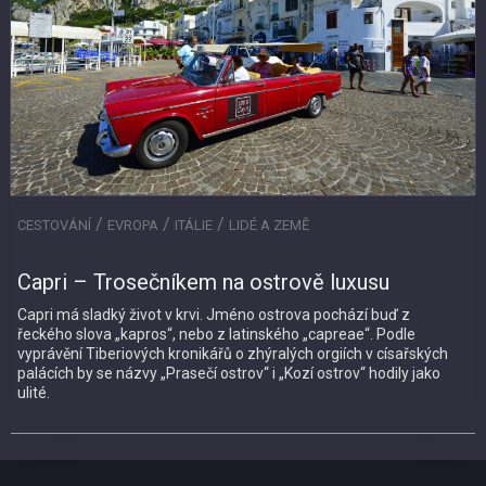
/
/
/
CESTOVÁNÍ
EVROPA
ITÁLIE
LIDÉ A ZEMĚ
Capri – Trosečníkem na ostrově luxusu
Capri má sladký život v krvi. Jméno ostrova pochází buď z
řeckého slova „kapros“, nebo z latinského „capreae“. Podle
vyprávění Tiberiových kronikářů o zhýralých orgiích v císařských
palácích by se názvy „Prasečí ostrov“ i „Kozí ostrov“ hodily jako
ulité.